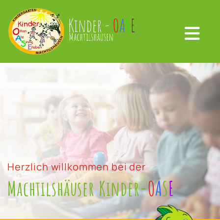
Herzlich willkommen bei der
Machtilshäuser Kinder-
O
A
S
E