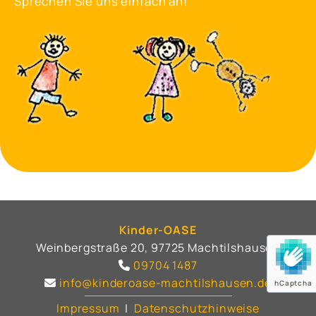
Sprechen Sie uns einfach an!
Kinder-OASE
Weinbergstraße 20, 97725 Machtilshausen
09704 1487

info@kinderoase-machtilshausen.de

hCaptcha
Impressum
|
Datenschutzhinweise